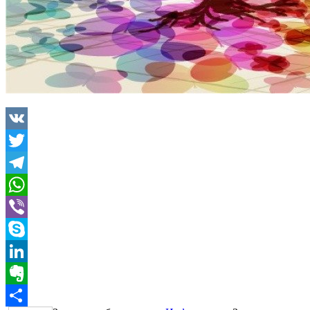
VK
Twitter
Telegram
WhatsApp
Viber
Skype
LinkedIn
Evernote