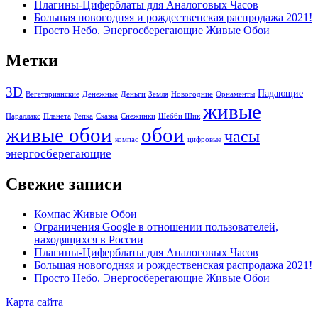
Плагины-Циферблаты для Аналоговых Часов
Большая новогодняя и рождественская распродажа 2021!
Просто Небо. Энергосберегающие Живые Обои
Имя
*
Метки
Email
*
3D
Падающие
Вегетарианские
Денежные
Деньги
Земля
Новогодние
Орнаменты
Сайт
живые
Параллакс
Планета
Репка
Сказка
Снежинки
Шебби Шик
живые обои
обои
Сохранить моё имя, email и адрес сайта в этом браузере для
часы
компас
цифровые
последующих моих комментариев.
энергосберегающие
Свежие записи
Этот сайт использует Akismet для борьбы со спамом.
Узнайте,
как обрабатываются ваши данные комментариев
.
Компас Живые Обои
Ограничения Google в отношении пользователей,
находящихся в России
Плагины-Циферблаты для Аналоговых Часов
Большая новогодняя и рождественская распродажа 2021!
Просто Небо. Энергосберегающие Живые Обои
Карта сайта