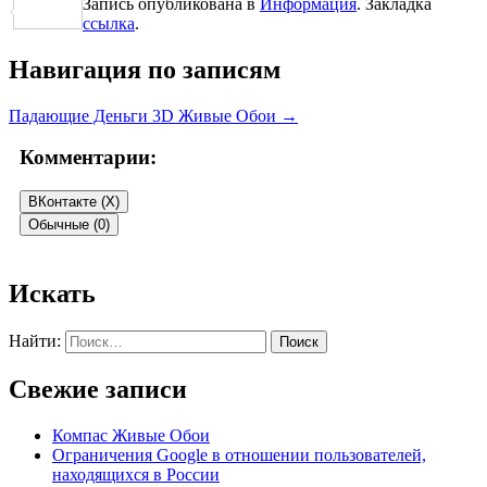
Запись опубликована в
Информация
. Закладка
Отправить
ссылка
.
Навигация по записям
Падающие Деньги 3D Живые Обои
→
Комментарии:
ВКонтакте (
X
)
Обычные (0)
Добавить комментарий
Искать
Ваш адрес email не будет опубликован.
Обязательные поля
Найти:
помечены
*
Свежие записи
Комментарий
*
Компас Живые Обои
Ограничения Google в отношении пользователей,
находящихся в России