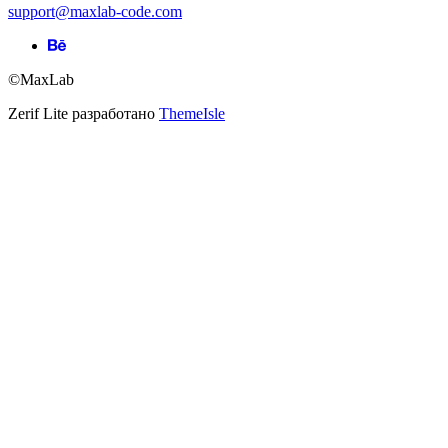
support@maxlab-code.com
Behance
ссылка
©MaxLab
Zerif Lite
разработано
ThemeIsle