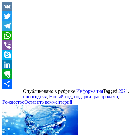
VK
Twitter
Telegram
WhatsApp
Viber
Skype
LinkedIn
Evernote
Опубликовано в рубрике
Информация
Tagged
2021
,
Отправить
новогодняя
,
Новый год
,
подарки
,
распродажа
,
Рождество
Оставить комментарий