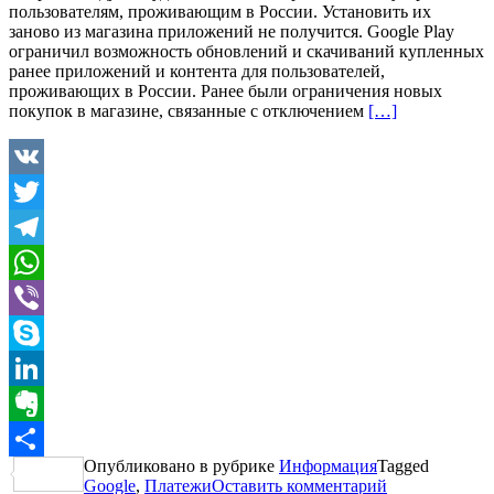
пользователям, проживающим в России. Установить их
заново из магазина приложений не получится. Google Play
ограничил возможность обновлений и скачиваний купленных
ранее приложений и контента для пользователей,
проживающих в России. Ранее были ограничения новых
Читать
покупок в магазине, связанные с отключением
[…]
больше
проОграничени
Google
в
VK
отношении
Twitter
пользователей,
находящихся
Telegram
в
России
WhatsApp
Viber
Skype
LinkedIn
Evernote
Опубликовано в рубрике
Информация
Tagged
Отправить
Google
,
Платежи
Оставить комментарий