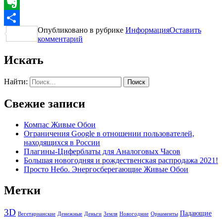
LinkedIn
Evernote
Опубликовано в рубрике
Информация
Оставить
Отправить
комментарий
Искать
Найти:
Свежие записи
Компас Живые Обои
Ограничения Google в отношении пользователей,
находящихся в России
Плагины-Циферблаты для Аналоговых Часов
Большая новогодняя и рождественская распродажа 2021!
Просто Небо. Энергосберегающие Живые Обои
Метки
3D
Падающие
Вегетарианские
Денежные
Деньги
Земля
Новогодние
Орнаменты