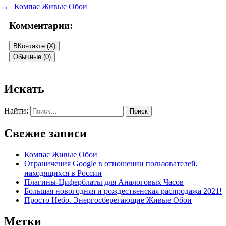
←
Компас Живые Обои
Комментарии:
ВКонтакте (
X
)
Обычные (0)
Добавить комментарий
Искать
Ваш адрес email не будет опубликован.
Обязательные поля
Найти:
помечены
*
Свежие записи
Комментарий
*
Компас Живые Обои
Ограничения Google в отношении пользователей,
находящихся в России
Плагины-Циферблаты для Аналоговых Часов
Большая новогодняя и рождественская распродажа 2021!
Просто Небо. Энергосберегающие Живые Обои
Имя
*
Метки