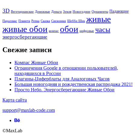
Email
*
3D
Падающие
Вегетарианские
Денежные
Деньги
Земля
Новогодние
Орнаменты
Сайт
живые
Параллакс
Планета
Репка
Сказка
Снежинки
Шебби Шик
живые обои
обои
Сохранить моё имя, email и адрес сайта в этом браузере для
часы
компас
цифровые
последующих моих комментариев.
энергосберегающие
Свежие записи
Этот сайт использует Akismet для борьбы со спамом.
Узнайте,
как обрабатываются ваши данные комментариев
.
Компас Живые Обои
Ограничения Google в отношении пользователей,
находящихся в России
Плагины-Циферблаты для Аналоговых Часов
Большая новогодняя и рождественская распродажа 2021!
Просто Небо. Энергосберегающие Живые Обои
Карта сайта
support@maxlab-code.com
Behance
ссылка
©MaxLab