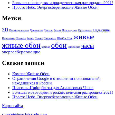
Большая новогодняя и рождественская распродажа 2021!
Просто Небо. Энергосберегающие Живые Обои
Имя
*
Метки
Email
*
3D
Падающие
Вегетарианские
Денежные
Деньги
Земля
Новогодние
Орнаменты
Сайт
живые
Параллакс
Планета
Репка
Сказка
Снежинки
Шебби Шик
живые обои
обои
Сохранить моё имя, email и адрес сайта в этом браузере для
часы
компас
цифровые
последующих моих комментариев.
энергосберегающие
Свежие записи
Этот сайт использует Akismet для борьбы со спамом.
Узнайте,
как обрабатываются ваши данные комментариев
.
Компас Живые Обои
Ограничения Google в отношении пользователей,
находящихся в России
Плагины-Циферблаты для Аналоговых Часов
Большая новогодняя и рождественская распродажа 2021!
Просто Небо. Энергосберегающие Живые Обои
Карта сайта
support@maxlab-code.com