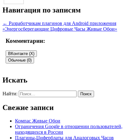
Навигация по записям
←
Разработчикам плагинов для Android приложения
«Энергосберегающие Цифровые Часы Живые Обои»
Комментарии:
ВКонтакте (
X
)
Обычные (0)
Добавить комментарий
Искать
Ваш адрес email не будет опубликован.
Обязательные поля
Найти:
помечены
*
Свежие записи
Комментарий
*
Компас Живые Обои
Ограничения Google в отношении пользователей,
находящихся в России
Плагины-Циферблаты для Аналоговых Часов