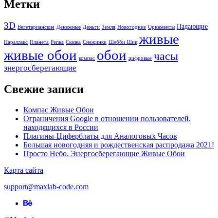
Метки
Email
*
3D
Падающие
Вегетарианские
Денежные
Деньги
Земля
Новогодние
Орнаменты
Сайт
живые
Параллакс
Планета
Репка
Сказка
Снежинки
Шебби Шик
живые обои
обои
Сохранить моё имя, email и адрес сайта в этом браузере для
часы
компас
цифровые
последующих моих комментариев.
энергосберегающие
Свежие записи
Этот сайт использует Akismet для борьбы со спамом.
Узнайте,
как обрабатываются ваши данные комментариев
.
Компас Живые Обои
Ограничения Google в отношении пользователей,
находящихся в России
Плагины-Циферблаты для Аналоговых Часов
Большая новогодняя и рождественская распродажа 2021!
Просто Небо. Энергосберегающие Живые Обои
Карта сайта
support@maxlab-code.com
Behance
ссылка