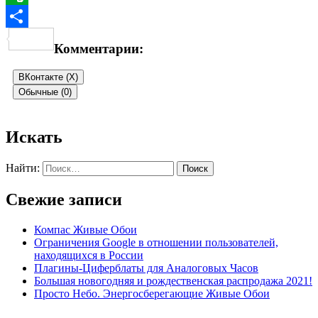
Evernote
Отправить
Комментарии:
ВКонтакте (
X
)
Обычные (0)
Добавить комментарий
Искать
Ваш адрес email не будет опубликован.
Обязательные поля
Найти:
помечены
*
Свежие записи
Комментарий
*
Компас Живые Обои
Ограничения Google в отношении пользователей,
находящихся в России
Плагины-Циферблаты для Аналоговых Часов
Большая новогодняя и рождественская распродажа 2021!
Просто Небо. Энергосберегающие Живые Обои
Имя
*